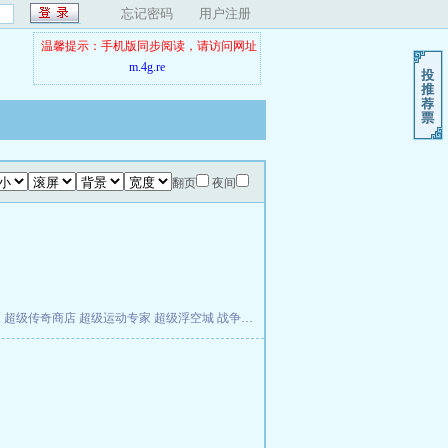
忘记密码
用户注册
温馨提示：手机版同步阅读，请访问网址
m.4g.re
翻页
夜间
夫
超级传奇商店
超级运动专家
超级浮空城
战争天堂
混元道纪
教练万岁
都市全能巨星