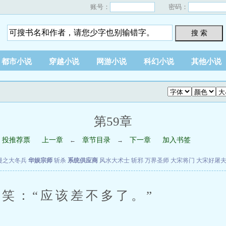
账号：
密码：
搜 索
都市小说
穿越小说
网游小说
科幻小说
其他小说
第59章
投推荐票
上一章
章节目录
下一章
加入书签
←
→
漫之大冬兵
华娱宗师
斩杀
系统供应商
风水大术士
斩邪
万界圣师
大宋将门
大宋好屠
：“应该差不多了。”