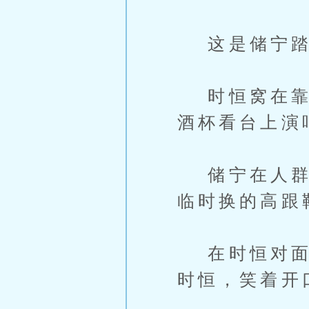
这是储宁踏
时恒窝在靠调
酒杯看台上演
储宁在人群中
临时换的高跟
在时恒对面坐
时恒，笑着开