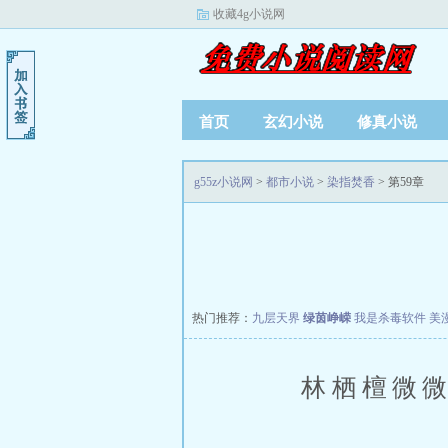
收藏4g小说网
首页
玄幻小说
修真小说
g55z小说网
>
都市小说
>
染指焚香
> 第59章
热门推荐：
九层天界
绿茵峥嵘
我是杀毒软件
美
林栖檀微微笑