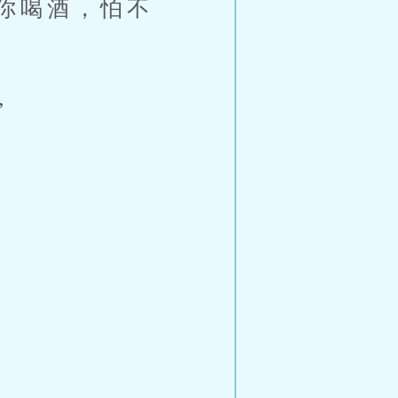
你喝酒，怕不
”