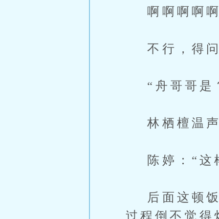
啊啊啊啊啊
不行，得问
“舟哥哥是？
林栖檀温声解
陈婷：“这
后面这顿饭，
过程倒不觉得