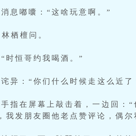
息嘟囔：“这啥玩意啊。”
林栖檀问。
时恒哥约我喝酒。”
异：“你们什么时候走这么近了
指在屏幕上敲击着，一边回：“
，我发朋友圈他老点赞评论，偶尔