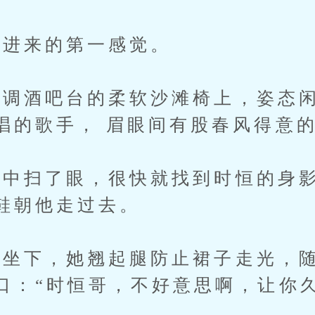
进来的第一感觉。
酒吧台的柔软沙滩椅上，姿态闲
唱的歌手， 眉眼间有股春风得意
扫了眼，很快就找到时恒的身影
鞋朝他走过去。
下，她翘起腿防止裙子走光，随
口：“时恒哥，不好意思啊，让你久