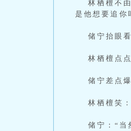
林栖檀不由地
是他想要追你
储宁抬眼看她
林栖檀点点
储宁差点爆笑
林栖檀笑：“
储宁：“当然