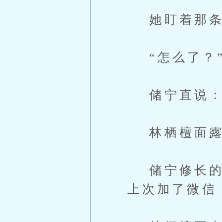
她盯着那条消
“怎么了？”
储宁直说：“
林栖檀面露诧
储宁修长的手
上次加了微信