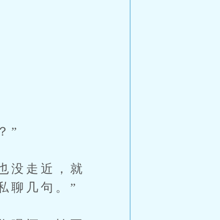
？”
也没走近，就
私聊几句。”