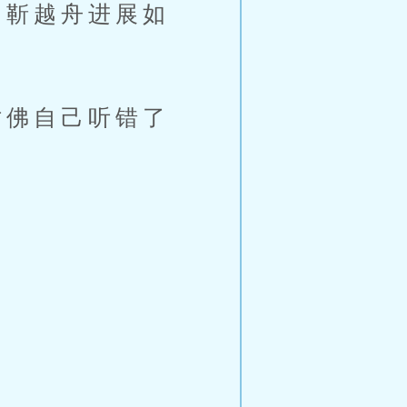
靳越舟进展如
佛自己听错了