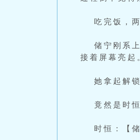
吃完饭，两
储宁刚系上安
接着屏幕亮起
她拿起解锁
竟然是时恒
时恒：【储