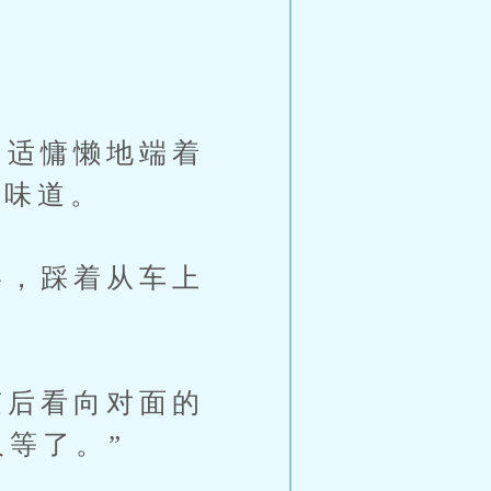
适慵懒地端着
的味道。
，踩着从车上
后看向对面的
等了。”