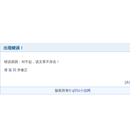
出现错误！
错误原因：对不起，该文章不存在！
请
返 回
并修正
[
关
版权所有©
g55z小说网