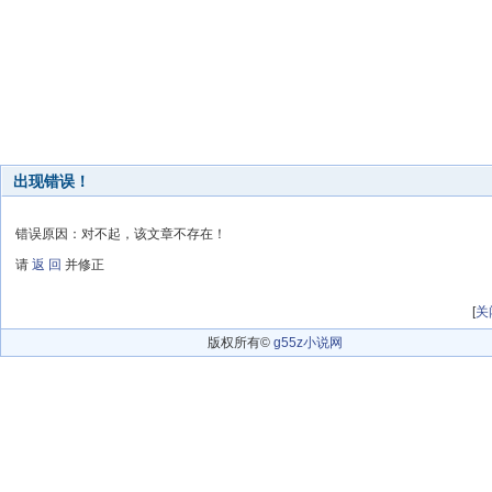
出现错误！
错误原因：对不起，该文章不存在！
请
返 回
并修正
[
关
版权所有©
g55z小说网