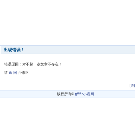
出现错误！
错误原因：对不起，该文章不存在！
请
返 回
并修正
[
关
版权所有©
g55z小说网