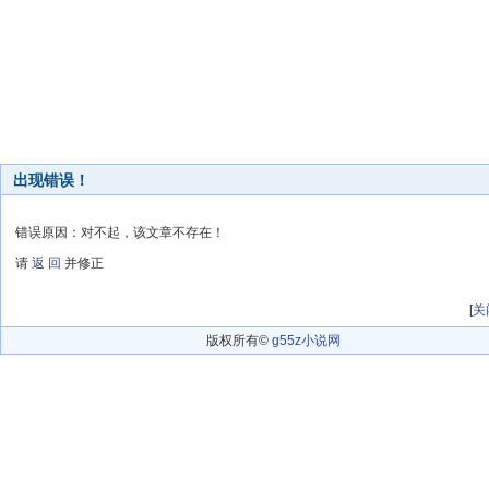
出现错误！
错误原因：对不起，该文章不存在！
请
返 回
并修正
[
关
版权所有©
g55z小说网