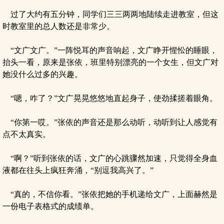
过了大约有五分钟，同学们三三两两地陆续走进教室，但这
时教室里的总人数还是非常少。
“文广文广。”一阵悦耳的声音响起，文广睁开惺忪的睡眼，
抬头一看，原来是张依，班里特别漂亮的一个女生，但文广对
她没什么过多的兴趣。
“嗯，咋了？”文广晃晃悠悠地直起身子，使劲揉搓着眼角。
“你第一哎。”张依的声音还是那么动听，动听到让人感觉有
点不太真实。
“啊？”听到张依的话，文广的心跳骤然加速，只觉得全身血
液都在往头上疯狂奔涌，“别逗我高兴了。”
“真的，不信你看。”张依把她的手机递给文广，上面赫然是
一份电子表格式的成绩单。