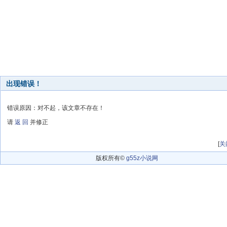
出现错误！
错误原因：对不起，该文章不存在！
请
返 回
并修正
[
关
版权所有©
g55z小说网