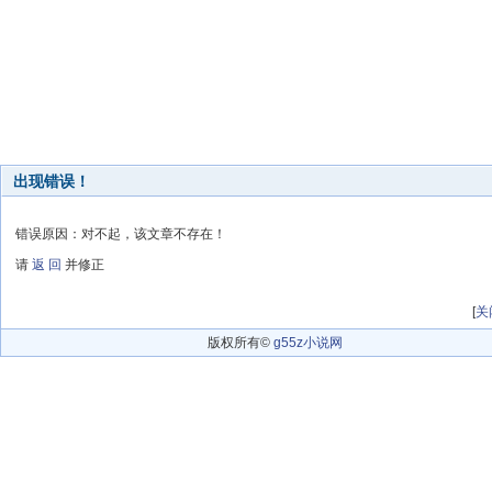
出现错误！
错误原因：对不起，该文章不存在！
请
返 回
并修正
[
关
版权所有©
g55z小说网