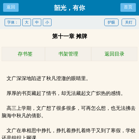
韶光，有你
返回
首页
字体：
大
中
小
护眼
关灯
第十一章 摊牌
存书签
书架管理
返回目录
文广深深地陷进了秋凡澄澈的眼睛里。
厚厚的书页藏起了情书，却无法藏起文广炽热的感情。
高三上学期，文广想了很多很多，可再怎么想，也无法拂去
脑海中秋凡的倩影。
文广在单相思中挣扎，挣扎着挣扎着终于又到了寒假，学校
还是组织上网课。